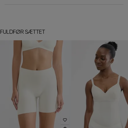
FULDFØR SÆTTET