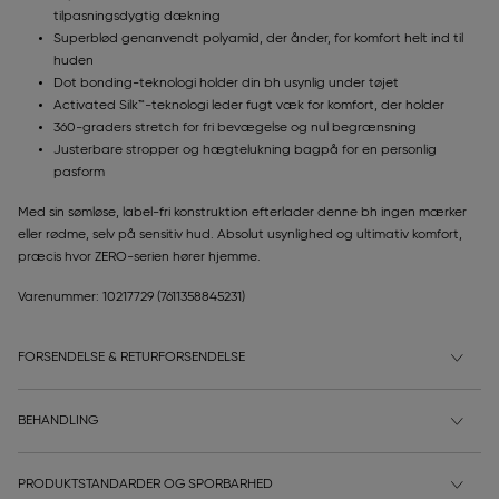
tilpasningsdygtig dækning
Superblød genanvendt polyamid, der ånder, for komfort helt ind til
huden
Dot bonding-teknologi holder din bh usynlig under tøjet
Activated Silk™-teknologi leder fugt væk for komfort, der holder
360-graders stretch for fri bevægelse og nul begrænsning
Justerbare stropper og hægtelukning bagpå for en personlig
pasform
Med sin sømløse, label-fri konstruktion efterlader denne bh ingen mærker
eller rødme, selv på sensitiv hud. Absolut usynlighed og ultimativ komfort,
præcis hvor ZERO-serien hører hjemme.
Varenummer: 10217729
(7611358845231)
FORSENDELSE & RETURFORSENDELSE
BEHANDLING
PRODUKTSTANDARDER OG SPORBARHED