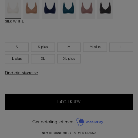
SILK WHITE
S
S plus
M
M plus
L
L plus
XL
XL plus
Find din størrelse
LÆG I KURV
Gør betaling let med
NEM RETURNERING
BETAL MED KLARNA