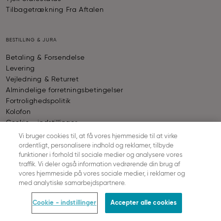
Tilbagetrækning Fra Aftalen
BESTILLING & JURA
Betaling & Forsendelse
Levering
Vejledning & Returret
Almindelige forretningsbetingelser
Fortrolighedspolitik
Kolofon
Cookie - indstillinger
Vi bruger cookies til, at få vores hjemmeside til at virke
ordentligt, personalisere indhold og reklamer, tilbyde
BETALING
funktioner i forhold til sociale medier og analysere vores
traffik. Vi deler også information vedrørende din brug af
vores hjemmeside på vores sociale medier, i reklamer og
© SLOGGI
2026
ALL RIGHTS RESERVED
med analytiske samarbejdspartnere.
Cookie - indstillinger
Accepter alle cookies