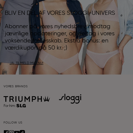
BLIV EN DEL AF VORES SLOGGI-UNIVERS
Abonner på vores nyhedsbrev, modtag
jævnlige opdateringer, og deltag i vores
voksende fællesskab. Ekstra bonus: en
værdikupon på 50 kr. ;)
JA, TILMELD MIG NU!
VORES BRANDS
FOLLOW US