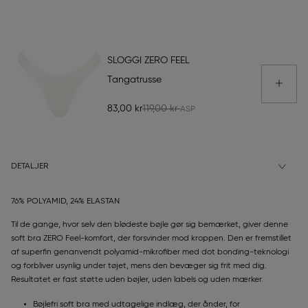
SLOGGI ZERO FEEL
Tangatrusse
83,00 kr
119,00 kr
DETALJER
76% POLYAMID, 24% ELASTAN
Til de gange, hvor selv den blødeste bøjle gør sig bemærket, giver denne
soft bra ZERO Feel-komfort, der forsvinder mod kroppen. Den er fremstillet
af superfin genanvendt polyamid-mikrofiber med dot bonding-teknologi
og forbliver usynlig under tøjet, mens den bevæger sig frit med dig.
Resultatet er fast støtte uden bøjler, uden labels og uden mærker.
Bøjlefri soft bra med udtagelige indlæg, der ånder, for