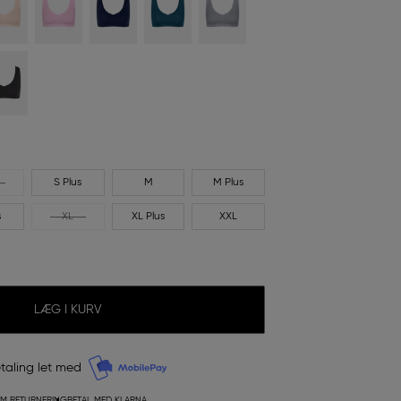
S Plus
M
M Plus
s
XL
XL Plus
XXL
LÆG I KURV
taling let med
M RETURNERING
BETAL MED KLARNA