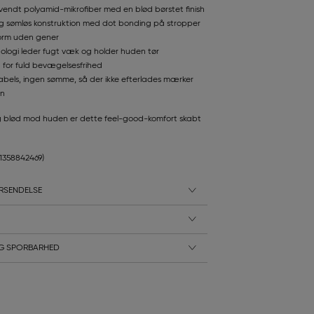
nvendt polyamid-mikrofiber med en blød børstet finish
g sømløs konstruktion med dot bonding på stropper
form uden gener
nologi leder fugt væk og holder huden tør
 for fuld bevægelsesfrihed
labels, ingen sømme, så der ikke efterlades mærker
en
og blød mod huden er dette feel-good-komfort skabt
11358842469)
RSENDELSE
G SPORBARHED