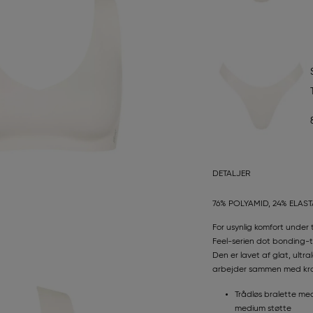
DETALJER
76% POLYAMID, 24% ELAS
For usynlig komfort under
Feel-serien dot bonding-te
Den er lavet af glat, ult
arbejder sammen med krop
Trådløs bralette me
medium støtte