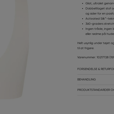
Glat, ultralet gena
Dobbeltlaget stof o
og sider for en pas
Activated Silk™-tek
360-graders stretch
Ingen tråde, ingen 
eller rødme på hud
Helt usynlig under tøjet 
til at frigøre.
Varenummer: 10217728
(76
FORSENDELSE & RETURFO
BEHANDLING
PRODUKTSTANDARDER O