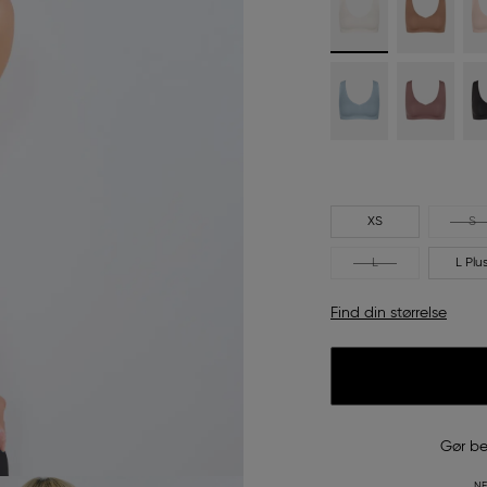
XS
S
L
L Plu
Find din størrelse
Gør be
NE