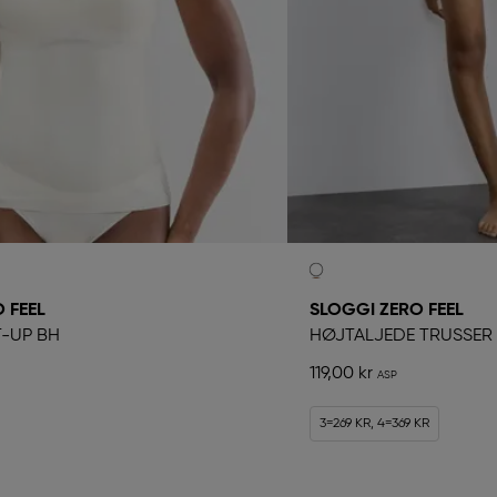
 FEEL
SLOGGI ZERO FEEL
T-UP BH
HØJTALJEDE TRUSSER
119,00 kr
3=269 KR, 4=369 KR