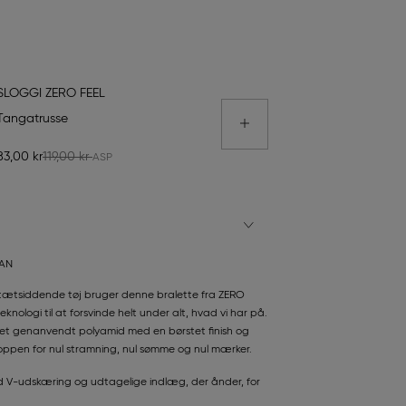
SLOGGI ZERO FEEL
Tangatrusse
83,00 kr
119,00 kr
TAN
 tætsiddende tøj bruger denne bralette fra ZERO
knologi til at forsvinde helt under alt, hvad vi har på.
ralet genanvendt polyamid med en børstet finish og
pen for nul stramning, nul sømme og nul mærker.
d V-udskæring og udtagelige indlæg, der ånder, for