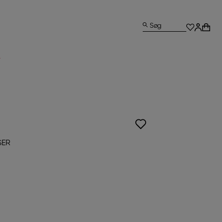
Søg
L
SER