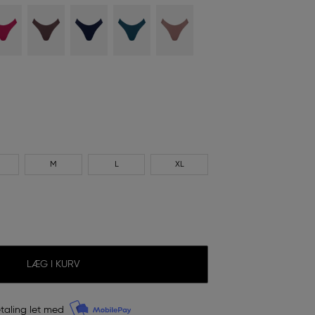
M
L
XL
LÆG I KURV
taling let med