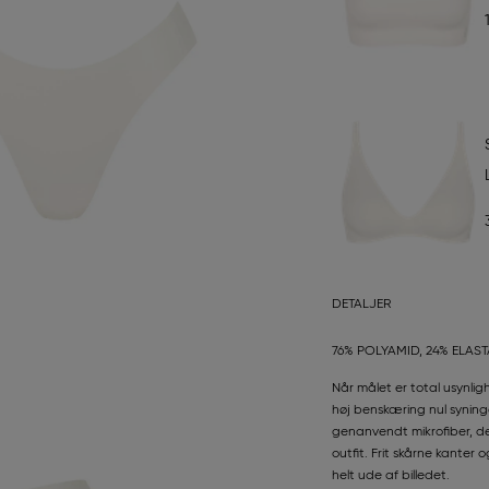
DETALJER
76% POLYAMID, 24% ELAS
Når målet er total usynli
høj benskæring nul syninger
genanvendt mikrofiber, de
outfit. Frit skårne kanter 
helt ude af billedet.