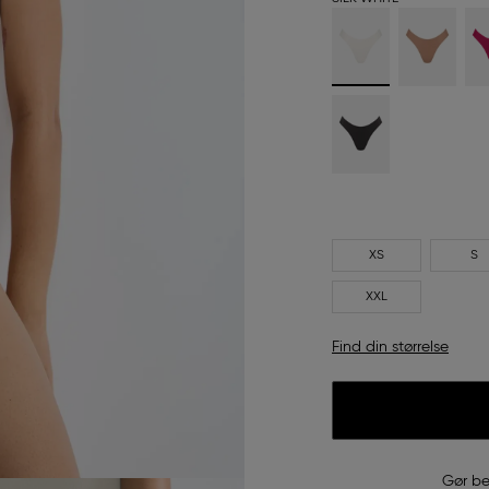
XS
S
XXL
Find din størrelse
Gør be