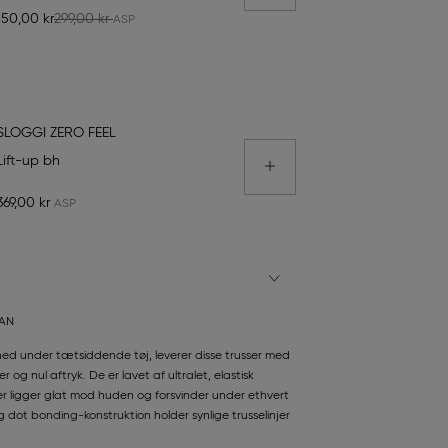
150,00 kr
299,00 kr
SLOGGI ZERO FEEL
Lift-up bh
369,00 kr
TAN
ghed under tætsiddende tøj, leverer disse trusser med
 og nul aftryk. De er lavet af ultralet, elastisk
r ligger glat mod huden og forsvinder under ethvert
og dot bonding-konstruktion holder synlige trusselinjer