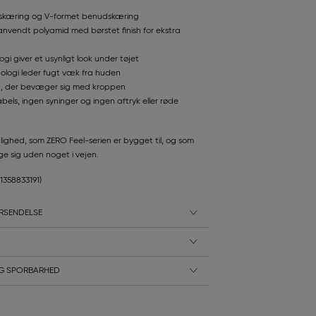
nskæring og V-formet benudskæring
nvendt polyamid med børstet finish for ekstra
i giver et usynligt look under tøjet
nologi leder fugt væk fra huden
h, der bevæger sig med kroppen
abels, ingen syninger og ingen aftryk eller røde
lighed, som ZERO Feel-serien er bygget til, og som
ge sig uden noget i vejen.
11358833191)
RSENDELSE
G SPORBARHED