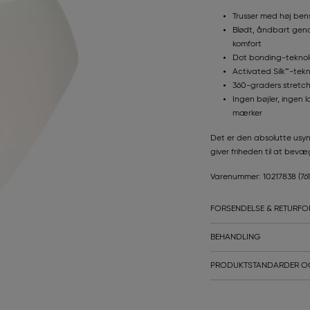
Trusser med høj be
Blødt, åndbart gena
komfort
Dot bonding-teknolog
Activated Silk™-tek
360-graders stretc
Ingen bøjler, ingen l
mærker
Det er den absolutte usyn
giver friheden til at bevæ
Varenummer: 10217838
(76
FORSENDELSE & RETURFO
BEHANDLING
PRODUKTSTANDARDER O