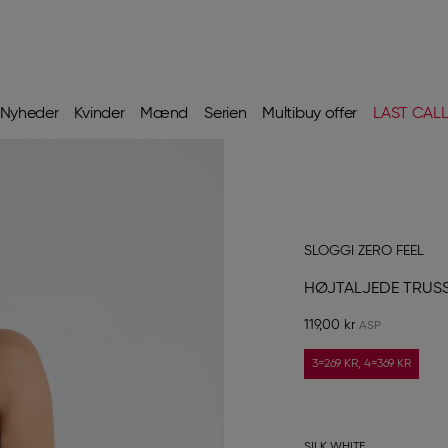
Nyheder
Kvinder
Mænd
Serien
Multibuy offer
LAST CAL
SLOGGI ZERO FEEL
HØJTALJEDE TRUS
119,00 kr
3=269 KR, 4=369 KR
SILK WHITE