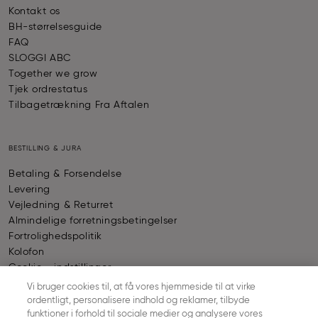
Kontakt os
BH-størrelsesguide
FAQ
SLOGGI ABC
Together we grow
Tjek ordrestatus
Tilbagetrækning Fra Aftalen
BESTILLING & JURA
Betaling & Forsendelse
Levering
Vejledning & Returret
Almindelige forretningsbetingelser
Fortrolighedspolitik
Kolofon
Cookie - indstillinger
Vi bruger cookies til, at få vores hjemmeside til at virke
ordentligt, personalisere indhold og reklamer, tilbyde
BETALING
funktioner i forhold til sociale medier og analysere vores