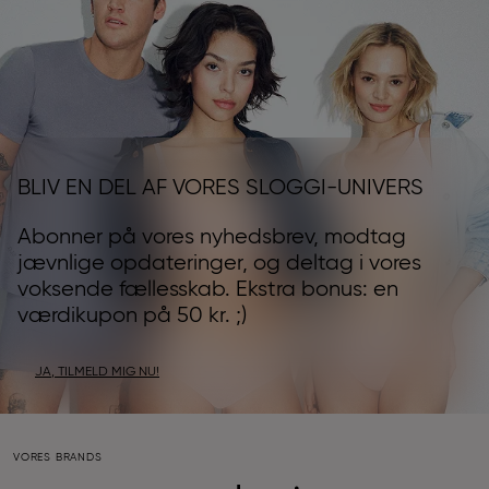
BLIV EN DEL AF VORES SLOGGI-UNIVERS
Abonner på vores nyhedsbrev, modtag
jævnlige opdateringer, og deltag i vores
voksende fællesskab. Ekstra bonus: en
værdikupon på 50 kr. ;)
JA, TILMELD MIG NU!
VORES BRANDS