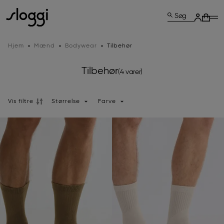
Søg
Hjem
Mænd
Bodywear
Tilbehør
Tilbehør
(4 varer)
Vis filtre
Størrelse
Farve