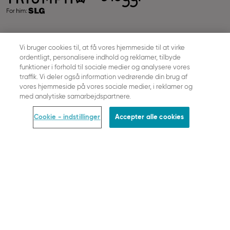
FOLLOW US
Vi bruger cookies til, at få vores hjemmeside til at virke
ordentligt, personalisere indhold og reklamer, tilbyde
funktioner i forhold til sociale medier og analysere vores
traffik. Vi deler også information vedrørende din brug af
vores hjemmeside på vores sociale medier, i reklamer og
VÆLG DIT LAND
med analytiske samarbejdspartnere.
DANSK
Cookie - indstillinger
Accepter alle cookies
OM SLOGGI
Jobs
Presserum
Sustainability
HJÆLP OG INFORMATION