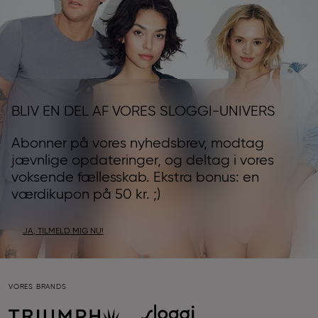
BLIV EN DEL AF VORES SLOGGI-UNIVERS
Abonner på vores nyhedsbrev, modtag
jævnlige opdateringer, og deltag i vores
voksende fællesskab. Ekstra bonus: en
værdikupon på 50 kr. ;)
JA, TILMELD MIG NU!
VORES BRANDS