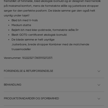
fremstillet af himmelsk, blød økologisk bomuld og er designet med henblik
på maksimal komfort, mens de formstøbte skåle og justerbare stropper
sørger for den perfekte pasform. De bløde sømme gør den også helt
usynlig under tøjet!
Blød bh med V-hals
Medium støtte
Bøjlefri bh med ikke-polstrede, formstøbte skåle/li>
Blødt GOTS-certificeret økologisk bomuld.
De bløde sømme er helt usynlige
Justerbare, brede stropper Kombiner med de matchende
trussemodeller
Varenummer: 10222327
(7613111327237)
FORSENDELSE & RETURFORSENDELSE
BEHANDLING
PRODUKTSTANDARDER OG SPORBARHED