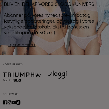
BLIV EN DEL AF VORES SLOGGI-UNIVERS
Abonner på vores nyhedsbrev, modtag
jævnlige opdateringer, og deltag i vores
voksende fællesskab. Ekstra bonus: en
værdikupon på 50 kr. ;)
JA, TILMELD MIG NU!
VORES BRANDS
FOLLOW US