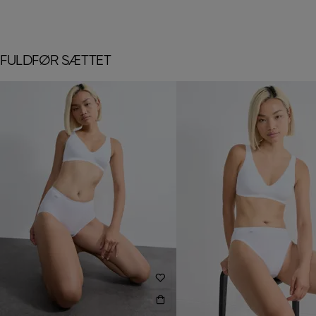
FULDFØR SÆTTET