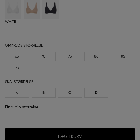
WHITE
OMKREDS STØRRELSE
65
70
75
80
85
90
SKÅLSTØRRELSE
A
B
C
D
Find din størrelse
LÆG I KURV