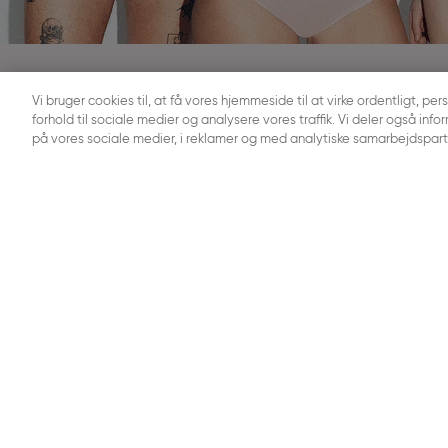
OM SLOGGI
HJÆLP OG INFO
Vi bruger cookies til, at få vores hjemmeside til at virke ordentligt, per
forhold til sociale medier og analysere vores traffik. Vi deler også i
Jobs
Kontakt os
på vores sociale medier, i reklamer og med analytiske samarbejdspart
Presserum
BH-størrelse
Sustainability
FAQ
SLOGGI ABC
Together we
Tjek ordresta
Tilbagetrækn
VÆLG DIT LAND
VORES BRANDS