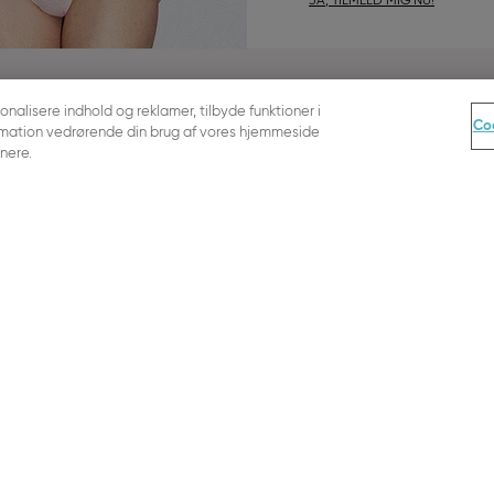
JA, TILMELD MIG NU!
RMATION
BESTILLING & JURA
sonalisere indhold og reklamer, tilbyde funktioner i
Coo
nformation vedrørende din brug af vores hjemmeside
Betaling & Forsendelse
nere.
sguide
Levering
Vejledning & Returret
Almindelige forretningsbeting
 grow
Fortrolighedspolitik
tus
Kolofon
ing Fra Aftalen
Cookie - indstillinger
FOLLOW US