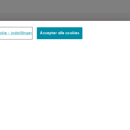
BETALING
kie - indstillinger
Accepter alle cookies
© SLOGGI
2026
ALL RIGHTS RESERVED
elser