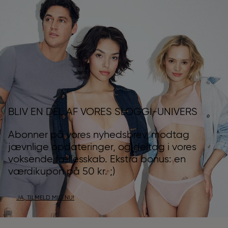
BLIV EN DEL AF VORES SLOGGI-UNIVERS
Abonner på vores nyhedsbrev, modtag
jævnlige opdateringer, og deltag i vores
voksende fællesskab. Ekstra bonus: en
værdikupon på 50 kr. ;)
JA, TILMELD MIG NU!