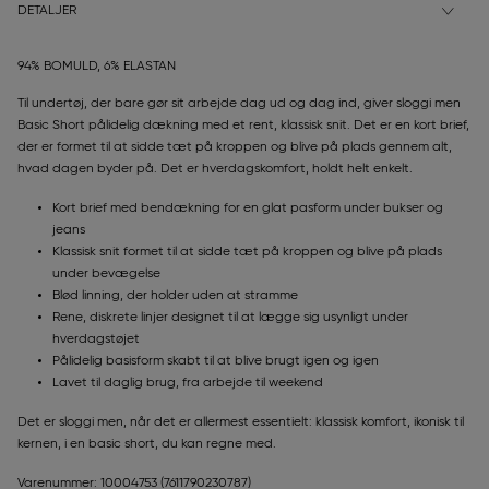
DETALJER
94% BOMULD, 6% ELASTAN
Til undertøj, der bare gør sit arbejde dag ud og dag ind, giver sloggi men
Basic Short pålidelig dækning med et rent, klassisk snit. Det er en kort brief,
der er formet til at sidde tæt på kroppen og blive på plads gennem alt,
hvad dagen byder på. Det er hverdagskomfort, holdt helt enkelt.
Kort brief med bendækning for en glat pasform under bukser og
jeans
Klassisk snit formet til at sidde tæt på kroppen og blive på plads
under bevægelse
Blød linning, der holder uden at stramme
Rene, diskrete linjer designet til at lægge sig usynligt under
hverdagstøjet
Pålidelig basisform skabt til at blive brugt igen og igen
Lavet til daglig brug, fra arbejde til weekend
Det er sloggi men, når det er allermest essentielt: klassisk komfort, ikonisk til
kernen, i en basic short, du kan regne med.
Varenummer: 10004753
(7611790230787)