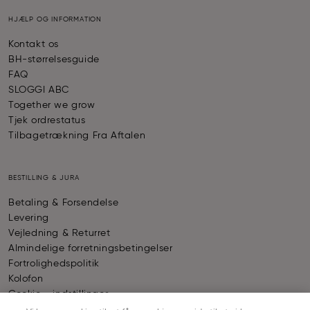
HJÆLP OG INFORMATION
Kontakt os
BH-størrelsesguide
FAQ
SLOGGI ABC
Together we grow
Tjek ordrestatus
Tilbagetrækning Fra Aftalen
BESTILLING & JURA
Betaling & Forsendelse
Levering
Vejledning & Returret
Almindelige forretningsbetingelser
Fortrolighedspolitik
Kolofon
Cookie - indstillinger