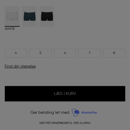
WHITE
4
5
6
7
8
Find din størrelse
LÆG I KURV
Gør betaling let med
NEM RETURNERING
BETAL MED KLARNA