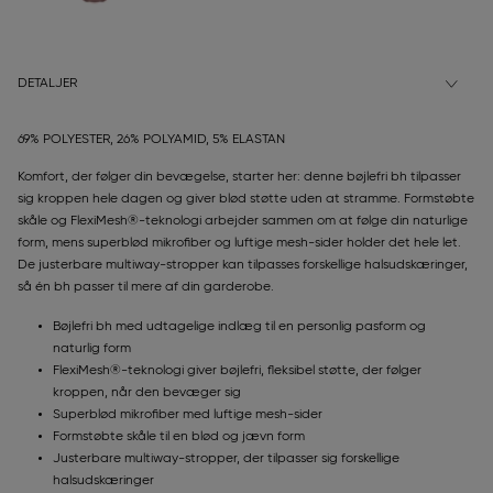
DETALJER
69% POLYESTER, 26% POLYAMID, 5% ELASTAN
Komfort, der følger din bevægelse, starter her: denne bøjlefri bh tilpasser
sig kroppen hele dagen og giver blød støtte uden at stramme. Formstøbte
skåle og FlexiMesh®-teknologi arbejder sammen om at følge din naturlige
form, mens superblød mikrofiber og luftige mesh-sider holder det hele let.
De justerbare multiway-stropper kan tilpasses forskellige halsudskæringer,
så én bh passer til mere af din garderobe.
Bøjlefri bh med udtagelige indlæg til en personlig pasform og
naturlig form
FlexiMesh®-teknologi giver bøjlefri, fleksibel støtte, der følger
kroppen, når den bevæger sig
Superblød mikrofiber med luftige mesh-sider
Formstøbte skåle til en blød og jævn form
Justerbare multiway-stropper, der tilpasser sig forskellige
halsudskæringer