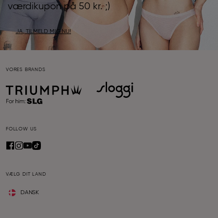
værdikupon på 50 kr. ;)
JA, TILMELD MIG NU!
VORES BRANDS
FOLLOW US
VÆLG DIT LAND
DANSK