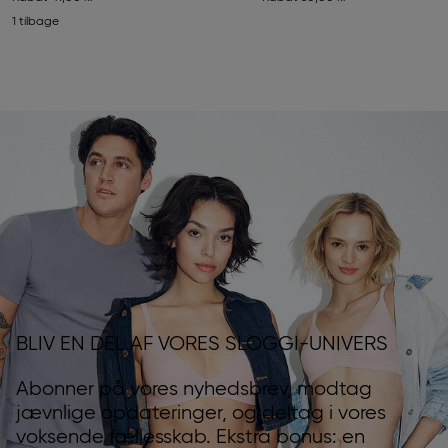
1 tilbage
BLIV EN DEL AF VORES SLOGGI-UNIVERS
Abonner på vores nyhedsbrev, modtag
jævnlige opdateringer, og deltag i vores
voksende fællesskab. Ekstra bonus: en