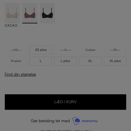
CACAO
XS
XS plus
S
S plus
M
M plus
L
L plus
XL
XL plus
Find din størrelse
LÆG I KURV
Gør betaling let med