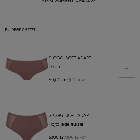
NEM RETURNERING
BETAL MED KLARNA
FULDFØR SÆTTET
SLOGGI SOFT ADAPT
Hipster
50,00 kr
99,00 kr
SLOGGI SOFT ADAPT
Højtaljede trusser
69,00 kr
99,00 kr