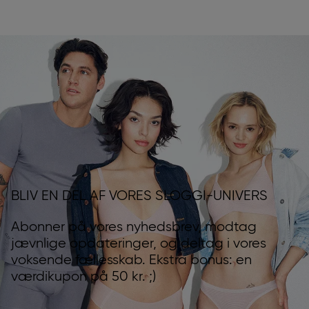
BLIV EN DEL AF VORES SLOGGI-UNIVERS
Abonner på vores nyhedsbrev, modtag
jævnlige opdateringer, og deltag i vores
voksende fællesskab. Ekstra bonus: en
værdikupon på 50 kr. ;)