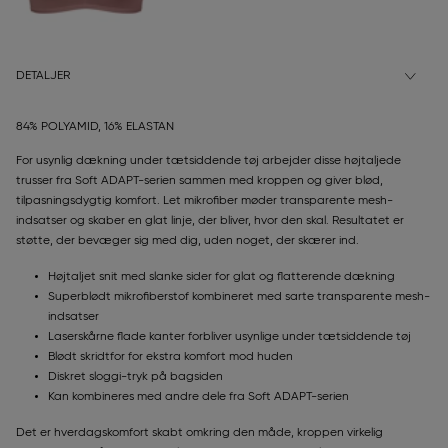
DETALJER
84% POLYAMID, 16% ELASTAN
For usynlig dækning under tætsiddende tøj arbejder disse højtaljede
trusser fra Soft ADAPT-serien sammen med kroppen og giver blød,
tilpasningsdygtig komfort. Let mikrofiber møder transparente mesh-
indsatser og skaber en glat linje, der bliver, hvor den skal. Resultatet er
støtte, der bevæger sig med dig, uden noget, der skærer ind.
Højtaljet snit med slanke sider for glat og flatterende dækning
Superblødt mikrofiberstof kombineret med sarte transparente mesh-
indsatser
Laserskårne flade kanter forbliver usynlige under tætsiddende tøj
Blødt skridtfor for ekstra komfort mod huden
Diskret sloggi-tryk på bagsiden
Kan kombineres med andre dele fra Soft ADAPT-serien
Det er hverdagskomfort skabt omkring den måde, kroppen virkelig