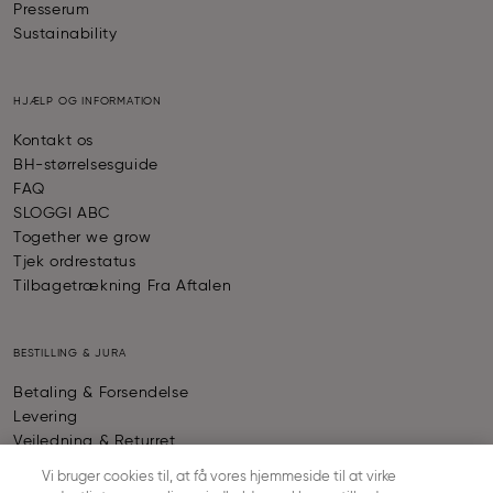
Presserum
Sustainability
HJÆLP OG INFORMATION
Kontakt os
BH-størrelsesguide
FAQ
SLOGGI ABC
Together we grow
Tjek ordrestatus
Tilbagetrækning Fra Aftalen
BESTILLING & JURA
Betaling & Forsendelse
Levering
Vejledning & Returret
Almindelige forretningsbetingelser
Vi bruger cookies til, at få vores hjemmeside til at virke
Fortrolighedspolitik