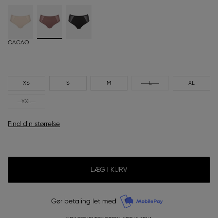
CACAO
XS
S
M
L
XL
XXL
Find din størrelse
LÆG I KURV
Gør betaling let med