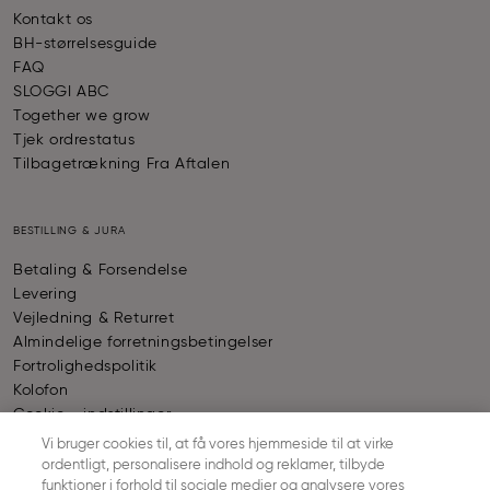
Kontakt os
BH-størrelsesguide
FAQ
SLOGGI ABC
Together we grow
Tjek ordrestatus
Tilbagetrækning Fra Aftalen
BESTILLING & JURA
Betaling & Forsendelse
Levering
Vejledning & Returret
Almindelige forretningsbetingelser
Fortrolighedspolitik
Kolofon
Cookie - indstillinger
Vi bruger cookies til, at få vores hjemmeside til at virke
ordentligt, personalisere indhold og reklamer, tilbyde
BETALING
funktioner i forhold til sociale medier og analysere vores