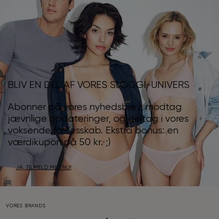
BLIV EN DEL AF VORES SLOGGI-UNIVERS
Abonner på vores nyhedsbrev, modtag
jævnlige opdateringer, og deltag i vores
voksende fællesskab. Ekstra bonus: en
værdikupon på 50 kr. ;)
JA, TILMELD MIG NU!
VORES BRANDS