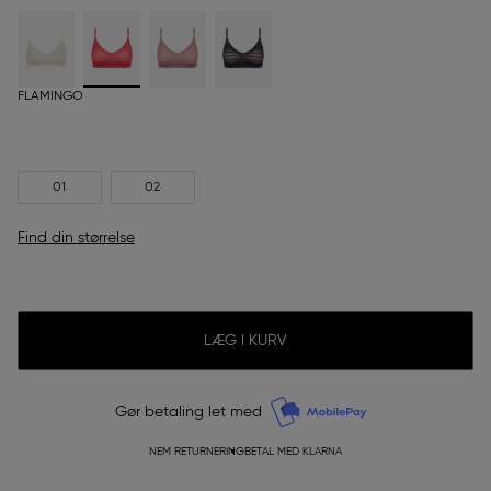
FLAMINGO
01
02
Find din størrelse
LÆG I KURV
Gør betaling let med
NEM RETURNERING
BETAL MED KLARNA