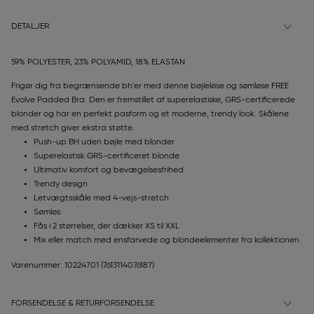
DETALJER
59% POLYESTER, 23% POLYAMID, 18% ELASTAN
Frigør dig fra begrænsende bh'er med denne bøjleløse og sømløse FREE
Evolve Padded Bra. Den er fremstillet af superelastiske, GRS-certificerede
blonder og har en perfekt pasform og et moderne, trendy look. Skålene
med stretch giver ekstra støtte.
Push-up BH uden bøjle med blonder
Superelastisk GRS-certificeret blonde
Ultimativ komfort og bevægelsesfrihed
Trendy design
Letvægtsskåle med 4-vejs-stretch
Sømløs
Fås i 2 størrelser, der dækker XS til XXL
Mix eller match med ensfarvede og blondeelementer fra kollektionen
Varenummer: 10224701
(7613114076187)
FORSENDELSE & RETURFORSENDELSE