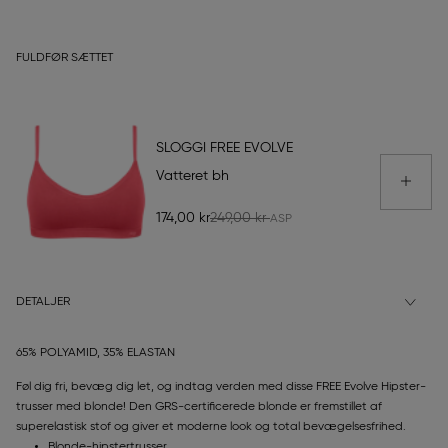
FULDFØR SÆTTET
SLOGGI FREE EVOLVE
Vatteret bh
174,00 kr
249,00 kr
DETALJER
65% POLYAMID, 35% ELASTAN
Føl dig fri, bevæg dig let, og indtag verden med disse FREE Evolve Hipster-
trusser med blonde! Den GRS-certificerede blonde er fremstillet af
superelastisk stof og giver et moderne look og total bevægelsesfrihed.
Blonde-hipstertrusser