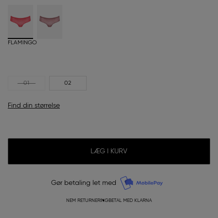
FLAMINGO
01
02
Find din størrelse
LÆG I KURV
Gør betaling let med
NEM RETURNERING
BETAL MED KLARNA