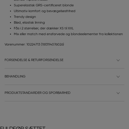
Superelastisk GRS-certificeret blonde
Ultimativ komfort og bevægelsesfrihed
Trendy design
Blød, elastisk linning
Fås i 2 størrelser, der dækker XS til XXL
Mix eller match med ensfarvede og blondeelementer fra kollektionen
Varenummer: 10224713
(7613114076026)
FORSENDELSE & RETURFORSENDELSE
BEHANDLING
PRODUKTSTANDARDER OG SPORBARHED