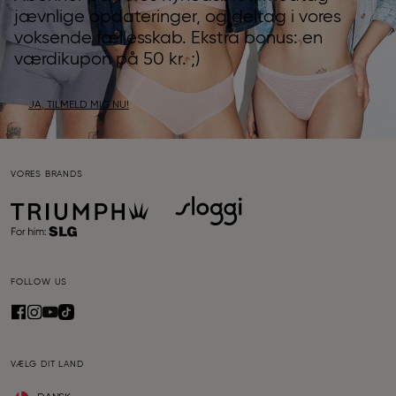
jævnlige opdateringer, og deltag i vores
voksende fællesskab. Ekstra bonus: en
værdikupon på 50 kr. ;)
JA, TILMELD MIG NU!
VORES BRANDS
FOLLOW US
VÆLG DIT LAND