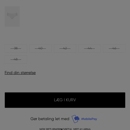
38
40
42
44
46
48
Find din størrelse
LÆG I KURV
Gør betaling let med
NEM RETURNERING
BETAL MED KLARNA