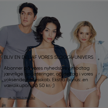
BLIV EN DEL AF VORES SLOGGI-UNIVERS
Abonner på vores nyhedsbrev, modtag
jævnlige opdateringer, og deltag i vores
voksende fællesskab. Ekstra bonus: en
værdikupon på 50 kr. ;)
JA, TILMELD MIG NU!