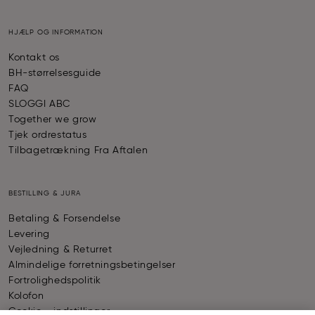
HJÆLP OG INFORMATION
Kontakt os
BH-størrelsesguide
FAQ
SLOGGI ABC
Together we grow
Tjek ordrestatus
Tilbagetrækning Fra Aftalen
BESTILLING & JURA
Betaling & Forsendelse
Levering
Vejledning & Returret
Almindelige forretningsbetingelser
Fortrolighedspolitik
Kolofon
Cookie - indstillinger