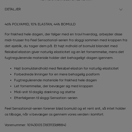
DETALJER
46% POLYAMID, 10% ELASTAN, 44% BOMULD
For friskhed hele dagen, der følger med en travl hverdag, arbejder disse
midi-trusser fra Feel Sensational-serien fra sloggi sammen med kroppen fra
det øjeblik, du tager dem på. Et højt indhold af bomuld blandet med
fleksibel elastan giver naturlig elasticitet og en let fornemmelse, mens det
fugtregulerende materiale holder det behageligt dagen igennem.
Højt bomuldsindhold med fleksibel elastan for naturlig elasticitet
Forbedrede linninger for en mere behagelig pasform
Fugtregulerende materiale for friskhed hele dagen
Let fornemmelse, der bevæger sig med kroppen
Midi-snit til daglig dækning og støtte
Efterfølgeren til sloggi Sensation-serien
Feel Sensational-serien forener blød bomuld og et rent snit, så intet holder
os tilbage, når vi bevæger os gennem vores verden i komfort.
Varenummer: 10143005
(7613113369884)