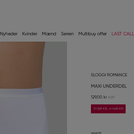
Nyheder
Kvinder
Mænd
Serien
Multibuy offer
LAST CAL
SLOGGI ROMANCE
MAXI UNDERDEL
129,00 kr
3=369 KR, 4=469 KR
WHITE