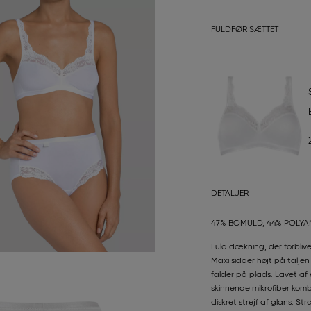
FULDFØR SÆTTET
DETALJER
47% BOMULD, 44% POLYAM
Fuld dækning, der forblive
Maxi sidder højt på talje
falder på plads. Lavet a
skinnende mikrofiber kom
diskret strejf af glans. S