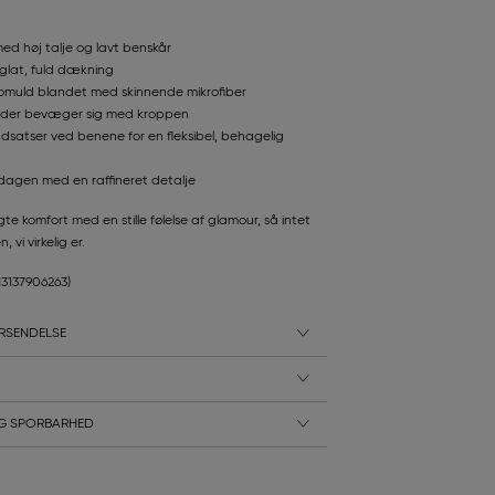
med høj talje og lavt benskår
 glat, fuld dækning
omuld blandet med skinnende mikrofiber
f, der bevæger sig med kroppen
satser ved benene for en fleksibel, behagelig
rdagen med en raffineret detalje
 komfort med en stille følelse af glamour, så intet
 vi virkelig er.
13137906263)
RSENDELSE
G SPORBARHED