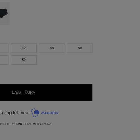
42
44
46
52
LÆG I KURV
taling let med
M RETURNERING
BETAL MED KLARNA