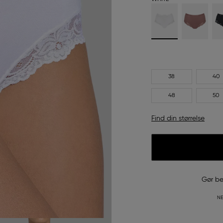
38
40
48
50
Find din størrelse
Gør be
NE