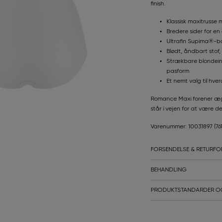
finish.
Klassisk maxitrusse 
Bredere sider for en
Ultrafin Supima®-b
Blødt, åndbart sto
Strækbare blondeind
pasform
Et nemt valg til hve
Romance Maxi forener ægte
står i vejen for at være den,
Varenummer: 10031897
(76
FORSENDELSE & RETURFO
BEHANDLING
PRODUKTSTANDARDER O