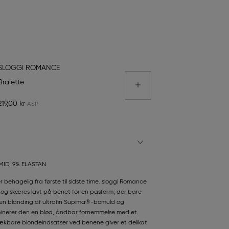
SLOGGI ROMANCE
Bralette
219,00 kr
ID, 9% ELASTAN
r behagelig fra første til sidste time. sloggi Romance
n og skæres lavt på benet for en pasform, der bare
f en blanding af ultrafin Supima®-bomuld og
binerer den en blød, åndbar fornemmelse med et
trækbare blondeindsatser ved benene giver et delikat