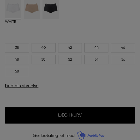
WHITE
38
40
42
44
46
48
50
52
54
56
58
Find din størrelse
LÆG I KURV
Gør betaling let med