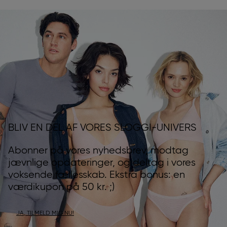
BLIV EN DEL AF VORES SLOGGI-UNIVERS
Abonner på vores nyhedsbrev, modtag
jævnlige opdateringer, og deltag i vores
voksende fællesskab. Ekstra bonus: en
værdikupon på 50 kr. ;)
JA, TILMELD MIG NU!