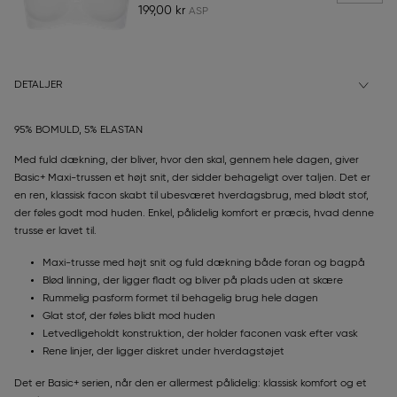
199,00 kr
DETALJER
95% BOMULD, 5% ELASTAN
Med fuld dækning, der bliver, hvor den skal, gennem hele dagen, giver
Basic+ Maxi-trussen et højt snit, der sidder behageligt over taljen. Det er
en ren, klassisk facon skabt til ubesværet hverdagsbrug, med blødt stof,
der føles godt mod huden. Enkel, pålidelig komfort er præcis, hvad denne
trusse er lavet til.
Maxi-trusse med højt snit og fuld dækning både foran og bagpå
Blød linning, der ligger fladt og bliver på plads uden at skære
Rummelig pasform formet til behagelig brug hele dagen
Glat stof, der føles blidt mod huden
Letvedligeholdt konstruktion, der holder faconen vask efter vask
Rene linjer, der ligger diskret under hverdagstøjet
Det er Basic+ serien, når den er allermest pålidelig: klassisk komfort og et