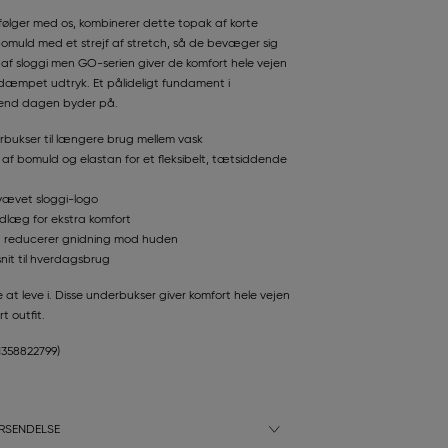
 følger med os, kombinerer dette topak af korte
omuld med et strejf af stretch, så de bevæger sig
f sloggi men GO-serien giver de komfort hele vejen
dæmpet udtryk. Et pålideligt fundament i
d end dagen byder på.
rbukser til længere brug mellem vask
af bomuld og elastan for et fleksibelt, tætsiddende
 vævet sloggi-logo
ndlæg for ekstra komfort
an reducerer gnidning mod huden
nit til hverdagsbrug
at leve i. Disse underbukser giver komfort hele vejen
t outfit.
11358822799)
RSENDELSE