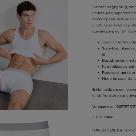
Skabt til daglig brug, der
underbukser superblødt b
med kroppen. Som en del a
rundt under et rent og af
garderoben, klar til hva
Topak af korte unde
Superblød blanding 
fit
Elastisk linning med
Ny enkeltlags greni
Flade syninger for
Moderne essentielt s
Enkle, holdbare og nemme 
rundt fra starten af ethver
Varenummer: 10217937
(76
2-STK. PAKKE
FORSENDELSE & RETURFO