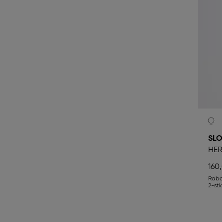
SLO
HER
160
Rab
2-st