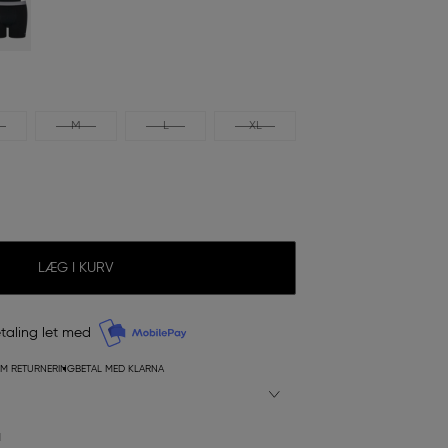
M
L
XL
LÆG I KURV
taling let med
M RETURNERING
BETAL MED KLARNA
N