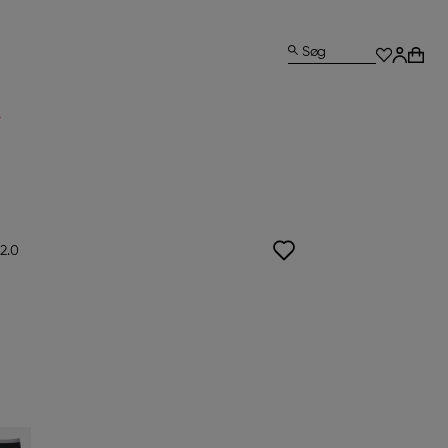
Søg
L
2.0