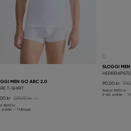
SLOGGI MEN
HERREHIPSTE
GGI MEN GO ABC 2.0
90,00 kr
179,
RE T-SHIRT
Rabat
89,00 kr
2-stk. pakke
1 
,00 kr
229,00 kr
at
69,00 kr
k. pakke
1 tilbage