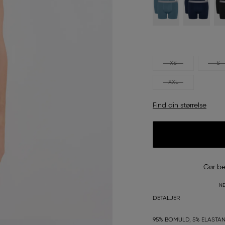
XS
S
XXL
Find din størrelse
Gør be
NE
DETALJER
95% BOMULD, 5% ELASTA