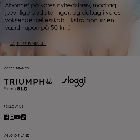
Abonner på vores nyhedsbrev, modtag
jævnlige opdateringer, og deltag i vores
voksende fællesskab. Ekstra bonus: en
værdikupon på 50 kr. ;)
JA, TILMELD MIG NU!
VORES BRANDS
FOLLOW US
VÆLG DIT LAND