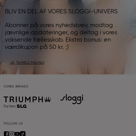
BLIV EN DEL AF VORES SLOGGI-UNIVERS
Abonner på vores nyhedsbrev, modtag
jævnlige opdateringer, og deltag i vores
voksende fællesskab. Ekstra bonus: en
værdikupon på 50 kr. ;)
JA, TILMELD MIG NU!
VORES BRANDS
FOLLOW US