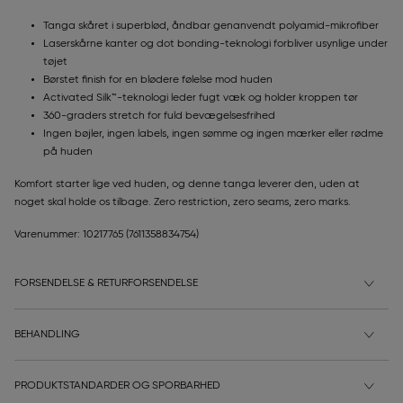
Tanga skåret i superblød, åndbar genanvendt polyamid-mikrofiber
Laserskårne kanter og dot bonding-teknologi forbliver usynlige under
tøjet
Børstet finish for en blødere følelse mod huden
Activated Silk™-teknologi leder fugt væk og holder kroppen tør
360-graders stretch for fuld bevægelsesfrihed
Ingen bøjler, ingen labels, ingen sømme og ingen mærker eller rødme
på huden
Komfort starter lige ved huden, og denne tanga leverer den, uden at
noget skal holde os tilbage. Zero restriction, zero seams, zero marks.
Varenummer: 10217765
(7611358834754)
FORSENDELSE & RETURFORSENDELSE
BEHANDLING
PRODUKTSTANDARDER OG SPORBARHED