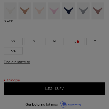
BLACK
XS
S
M
XL
L
XXL
Find din størrelse
1 tilbage
LÆG I KURV
Gør betaling let med