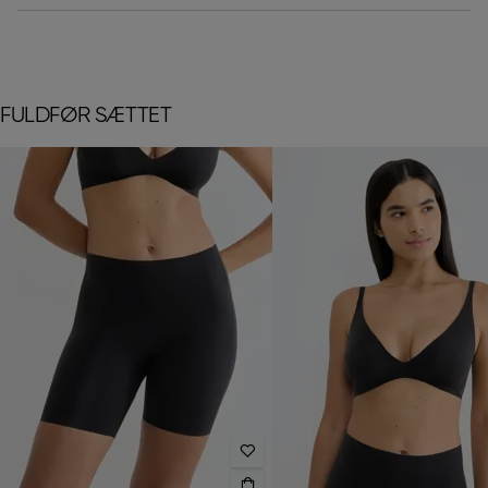
FULDFØR SÆTTET