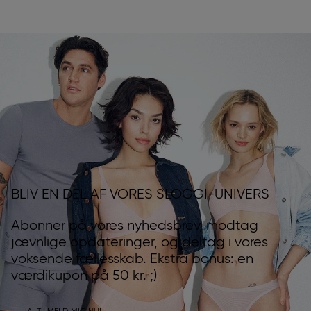
BLIV EN DEL AF VORES SLOGGI-UNIVERS
Abonner på vores nyhedsbrev, modtag
jævnlige opdateringer, og deltag i vores
voksende fællesskab. Ekstra bonus: en
værdikupon på 50 kr. ;)