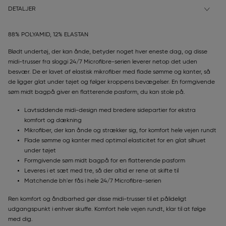
DETALJER
88% POLYAMID, 12% ELASTAN
Blødt undertøj, der kan ånde, betyder noget hver eneste dag, og disse
midi-trusser fra sloggi 24/7 Microfibre-serien leverer netop det uden
besvær. De er lavet af elastisk mikrofiber med flade sømme og kanter, så
de ligger glat under tøjet og følger kroppens bevægelser. En formgivende
søm midt bagpå giver en flatterende pasform, du kan stole på.
Lavtsiddende midi-design med bredere sidepartier for ekstra
komfort og dækning
Mikrofiber, der kan ånde og strækker sig, for komfort hele vejen rundt
Flade sømme og kanter med optimal elasticitet for en glat silhuet
under tøjet
Formgivende søm midt bagpå for en flatterende pasform
Leveres i et sæt med tre, så der altid er rene at skifte til
Matchende bh'er fås i hele 24/7 Microfibre-serien
Ren komfort og åndbarhed gør disse midi-trusser til et pålideligt
udgangspunkt i enhver skuffe. Komfort hele vejen rundt, klar til at følge
med dig.