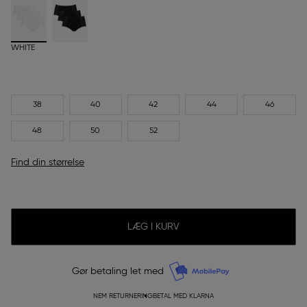
WHITE
38
40
42
44
46
48
50
52
Find din størrelse
LÆG I KURV
Gør betaling let med
NEM RETURNERING
BETAL MED KLARNA