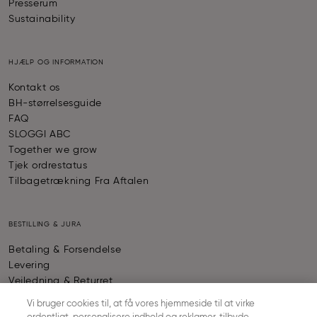
Presserum
Sustainability
HJÆLP OG INFORMATION
Kontakt os
BH-størrelsesguide
FAQ
SLOGGI ABC
Together we grow
Tjek ordrestatus
Tilbagetrækning Fra Aftalen
BESTILLING & JURA
Betaling & Forsendelse
Levering
Vejledning & Returret
Almindelige forretningsbetingelser
Vi bruger cookies til, at få vores hjemmeside til at virke
Fortrolighedspolitik