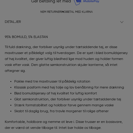
Gør betaling let med
NEM RETURNERING
BETAL MED KLARNA
DETALJER
95% BOMULD, 5% ELASTAN
Til fuld dækning, der forbliver usynlig under tætsiddende tøj, er disse
maxitrusser et pålideligt valg til hverdagen. De er syet i blød bomuldsjersey
af høj kvalitet, der giver luftig blødhed lige mod huden og holder formen
vask efter vask. Den glatte sømkonstruktion skjuler kanterne, så intet
aftegner sig.
Pakke med tre maxitrusser til pålidelig rotation
Klassisk pasform med høj talje og lav benåbning for mere dækning
Blød bomuldsjersey af høj kvalitet for luftig komfort
Glat sømkonstruktion, der forbliver usynlig under tætsiddende tøj
Stærk formstabilitet og holdbar farve gennem mange vaske
Skabt til daglig brug, fra travle morgener til rolige aftener
Komfortable, holdbare og nemme at leve i. Disse trusser er en basisvare,
der er værd at vende tilbage til. Intet bør holde os tilbage.