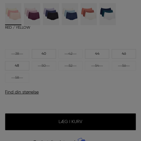
RED / YELLOW
38
40
42
44
46
48
50
52
54
56
58
Find din størrelse
LÆG I KURV