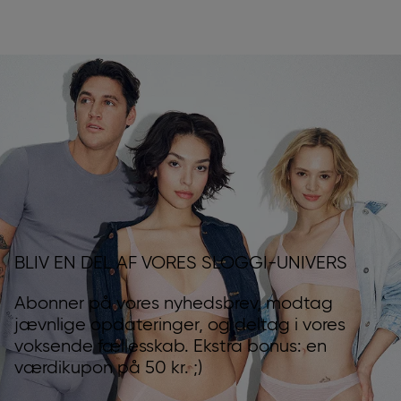
BLIV EN DEL AF VORES SLOGGI-UNIVERS
Abonner på vores nyhedsbrev, modtag
jævnlige opdateringer, og deltag i vores
voksende fællesskab. Ekstra bonus: en
værdikupon på 50 kr. ;)