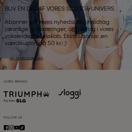
BLIV EN DEL AF VORES SLOGGI-UNIVERS
Abonner på vores nyhedsbrev, modtag
jævnlige opdateringer, og deltag i vores
voksende fællesskab. Ekstra bonus: en
værdikupon på 50 kr. ;)
JA, TILMELD MIG NU!
VORES BRANDS
FOLLOW US