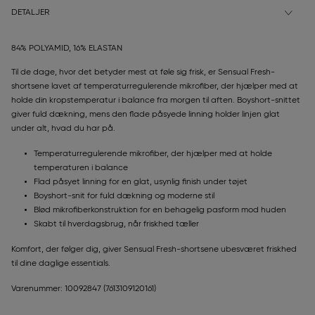
DETALJER
84% POLYAMID, 16% ELASTAN
Til de dage, hvor det betyder mest at føle sig frisk, er Sensual Fresh-
shortsene lavet af temperaturregulerende mikrofiber, der hjælper med at
holde din kropstemperatur i balance fra morgen til aften. Boyshort-snittet
giver fuld dækning, mens den flade påsyede linning holder linjen glat
under alt, hvad du har på.
Temperaturregulerende mikrofiber, der hjælper med at holde
temperaturen i balance
Flad påsyet linning for en glat, usynlig finish under tøjet
Boyshort-snit for fuld dækning og moderne stil
Blød mikrofiberkonstruktion for en behagelig pasform mod huden
Skabt til hverdagsbrug, når friskhed tæller
Komfort, der følger dig, giver Sensual Fresh-shortsene ubesværet friskhed
til dine daglige essentials.
Varenummer: 10092847
(7613109120161)