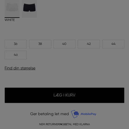
WHITE
36
38
40
42
44
46
Find din størrelse
LÆG I KURV
Gør betaling let med
NEM RETURNERING
BETAL MED KLARNA