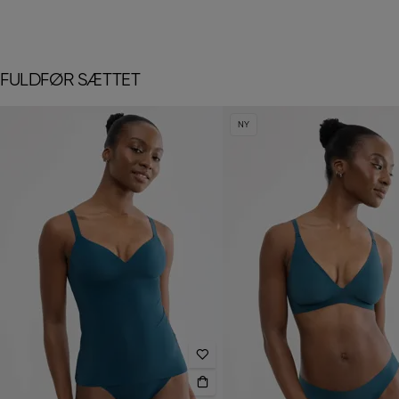
FULDFØR SÆTTET
NY