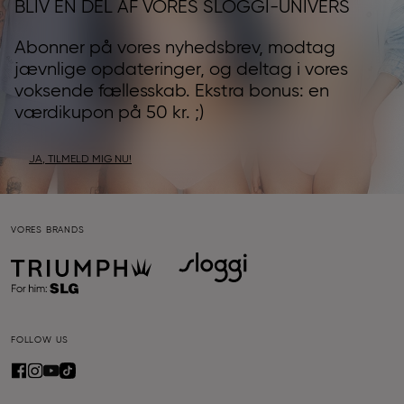
BLIV EN DEL AF VORES SLOGGI-UNIVERS
Abonner på vores nyhedsbrev, modtag
jævnlige opdateringer, og deltag i vores
voksende fællesskab. Ekstra bonus: en
værdikupon på 50 kr. ;)
JA, TILMELD MIG NU!
VORES BRANDS
FOLLOW US