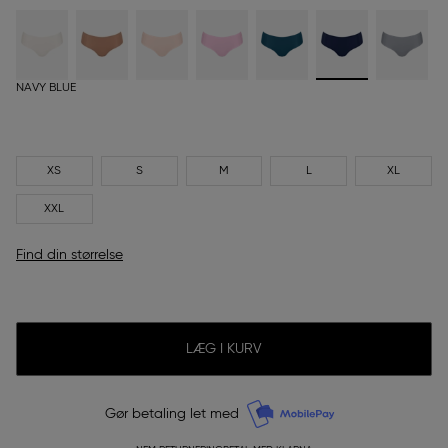
NAVY BLUE
XS
S
M
L
XL
XXL
Find din størrelse
LÆG I KURV
Gør betaling let med