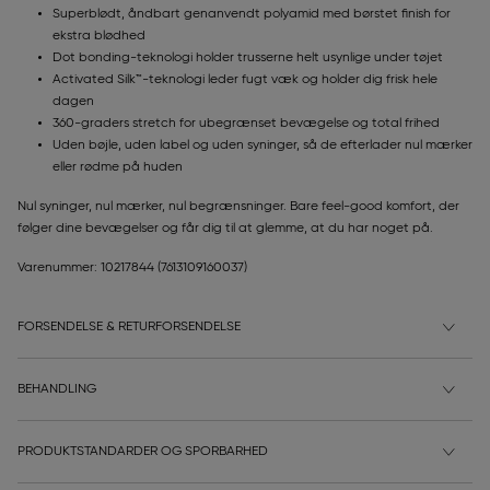
Superblødt, åndbart genanvendt polyamid med børstet finish for
ekstra blødhed
Dot bonding-teknologi holder trusserne helt usynlige under tøjet
Activated Silk™-teknologi leder fugt væk og holder dig frisk hele
dagen
360-graders stretch for ubegrænset bevægelse og total frihed
Uden bøjle, uden label og uden syninger, så de efterlader nul mærker
eller rødme på huden
Nul syninger, nul mærker, nul begrænsninger. Bare feel-good komfort, der
følger dine bevægelser og får dig til at glemme, at du har noget på.
Varenummer: 10217844
(7613109160037)
FORSENDELSE & RETURFORSENDELSE
BEHANDLING
PRODUKTSTANDARDER OG SPORBARHED