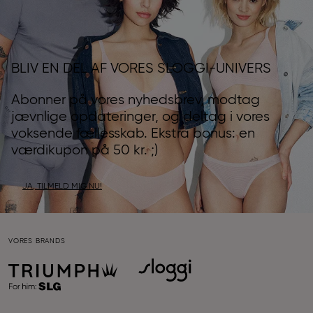
BLIV EN DEL AF VORES SLOGGI-UNIVERS
Abonner på vores nyhedsbrev, modtag
jævnlige opdateringer, og deltag i vores
voksende fællesskab. Ekstra bonus: en
værdikupon på 50 kr. ;)
JA, TILMELD MIG NU!
VORES BRANDS