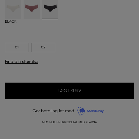
BLACK
01
02
Find din størrelse
LÆG I KURV
Gør betaling let med
NEM RETURNERING
BETAL MED KLARNA