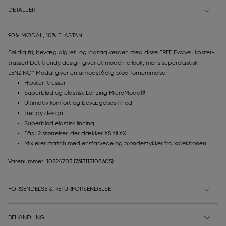
DETALJER
90% MODAL, 10% ELASTAN
Føl dig fri, bevæg dig let, og indtag verden med disse FREE Evolve Hipster-
trusser! Det trendy design giver et moderne look, mens superelastisk
LENZING™ Modal giver en uimodståelig blød fornemmelse.
Hipster-trusser
Superblød og elastisk Lenzing MicroModal®
Ultimativ komfort og bevægelsesfrihed
Trendy design
Superblød elastisk linning
Fås i 2 størrelser, der dækker XS til XXL
Mix eller match med ensfarvede og blondestykker fra kollektionen
Varenummer: 10224703
(7613113108605)
FORSENDELSE & RETURFORSENDELSE
BEHANDLING