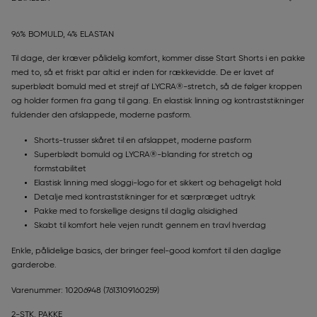
96% BOMULD, 4% ELASTAN
Til dage, der kræver pålidelig komfort, kommer disse Start Shorts i en pakke
med to, så et friskt par altid er inden for rækkevidde. De er lavet af
superblødt bomuld med et strejf af LYCRA®-stretch, så de følger kroppen
og holder formen fra gang til gang. En elastisk linning og kontraststikninger
fuldender den afslappede, moderne pasform.
Shorts-trusser skåret til en afslappet, moderne pasform
Superblødt bomuld og LYCRA®-blanding for stretch og
formstabilitet
Elastisk linning med sloggi-logo for et sikkert og behageligt hold
Detalje med kontraststikninger for et særpræget udtryk
Pakke med to forskellige designs til daglig alsidighed
Skabt til komfort hele vejen rundt gennem en travl hverdag
Enkle, pålidelige basics, der bringer feel-good komfort til den daglige
garderobe.
Varenummer: 10206948
(7613109160259)
2-STK. PAKKE