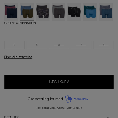
GREEN COMBINATION
4
5
6
7
8
Find din størrelse
LÆG I KURV
Gør betaling let med
NEM RETURNERING
BETAL MED KLARNA
DETALJER