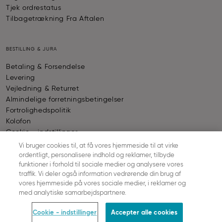
Tjek ordrestatus
Tilbagetrækning Fra Aftalen
BESTILLING & JURA
Betaling & Forsendelse
Levering
Vejledning & Returret
Almindelige forretningsbetingelser
Fortrolighedspolitik
Kolofon
Cookie - indstillinger
Vi bruger cookies til, at få vores hjemmeside til at virke
ordentligt, personalisere indhold og reklamer, tilbyde
BETALING
funktioner i forhold til sociale medier og analysere vores
traffik. Vi deler også information vedrørende din brug af
vores hjemmeside på vores sociale medier, i reklamer og
© SLOGGI
2026
ALL RIGHTS RESERVED
med analytiske samarbejdspartnere.
Cookie - indstillinger
Accepter alle cookies