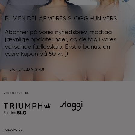
BLIV EN DEL AF VORES SLOGGI-UNIVERS
Abonner på vores nyhedsbrev, modtag
jævnlige opdateringer, og deltag i vores
voksende fællesskab. Ekstra bonus: en
værdikupon på 50 kr. ;)
JA, TILMELD MIG NU!
VORES BRANDS
FOLLOW US