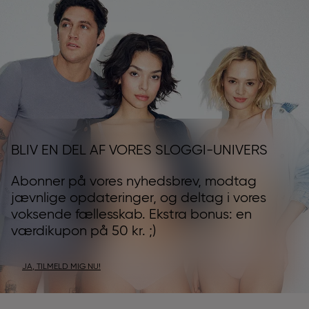
BLIV EN DEL AF VORES SLOGGI-UNIVERS
Abonner på vores nyhedsbrev, modtag
jævnlige opdateringer, og deltag i vores
voksende fællesskab. Ekstra bonus: en
værdikupon på 50 kr. ;)
JA, TILMELD MIG NU!