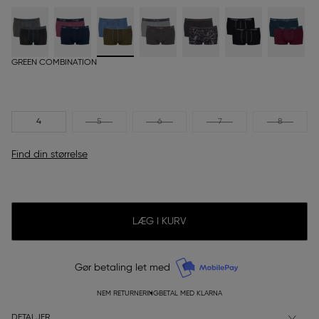
GREEN COMBINATION
4
5
6
7
8
Find din størrelse
LÆG I KURV
Gør betaling let med
NEM RETURNERING
BETAL MED KLARNA
DETALJER