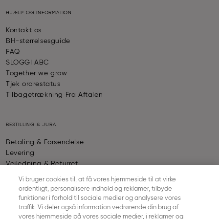
HJÆLP OG INFORMATION
Kontakt os
BH-størrelsesguide
FAQ
SLOGGI ABC
Together we grow
Tjek ordrestatus
Tilbagetrækning Fra Aftalen
BESTILLING & JURA
Betaling & Forsendelse
Levering
Vejledning & Returret
Almindelige forretningsbetingelser
Vi bruger cookies til, at få vores hjemmeside til at virke
Fortrolighedspolitik
ordentligt, personalisere indhold og reklamer, tilbyde
Kolofon
funktioner i forhold til sociale medier og analysere vores
Cookie - indstillinger
traffik. Vi deler også information vedrørende din brug af
vores hjemmeside på vores sociale medier, i reklamer og