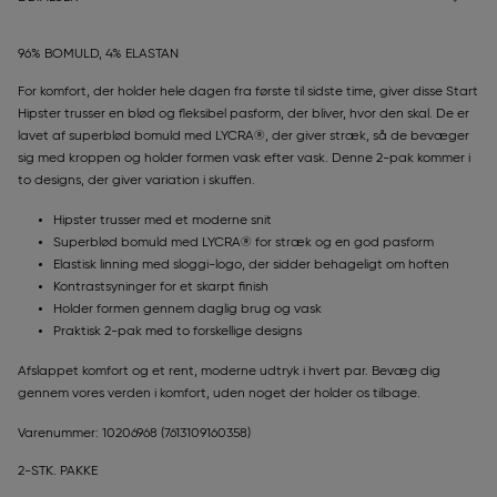
96% BOMULD, 4% ELASTAN
For komfort, der holder hele dagen fra første til sidste time, giver disse Start
Hipster trusser en blød og fleksibel pasform, der bliver, hvor den skal. De er
lavet af superblød bomuld med LYCRA®, der giver stræk, så de bevæger
sig med kroppen og holder formen vask efter vask. Denne 2-pak kommer i
to designs, der giver variation i skuffen.
Hipster trusser med et moderne snit
Superblød bomuld med LYCRA® for stræk og en god pasform
Elastisk linning med sloggi-logo, der sidder behageligt om hoften
Kontrastsyninger for et skarpt finish
Holder formen gennem daglig brug og vask
Praktisk 2-pak med to forskellige designs
Afslappet komfort og et rent, moderne udtryk i hvert par. Bevæg dig
gennem vores verden i komfort, uden noget der holder os tilbage.
Varenummer: 10206968
(7613109160358)
2-STK. PAKKE