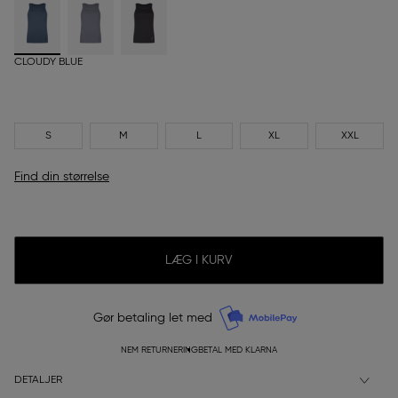
CLOUDY BLUE
S
M
L
XL
XXL
Find din størrelse
LÆG I KURV
Gør betaling let med
NEM RETURNERING
BETAL MED KLARNA
DETALJER