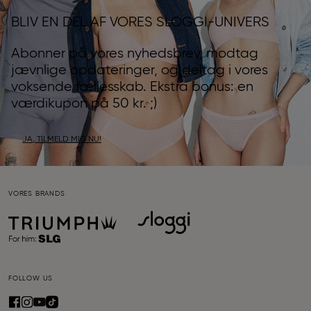
BLIV EN DEL AF VORES SLOGGI-UNIVERS
Abonner på vores nyhedsbrev, modtag
jævnlige opdateringer, og deltag i vores
voksende fællesskab. Ekstra bonus: en
værdikupon på 50 kr. ;)
JA, TILMELD MIG NU!
VORES BRANDS
FOLLOW US