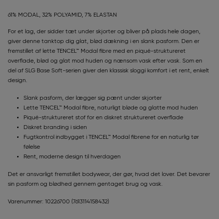
61% MODAL, 32% POLYAMID, 7% ELASTAN
For et lag, der sidder tæt under skjorter og bliver på plads hele dagen,
giver denne tanktop dig glat, blød dækning i en slank pasform. Den er
fremstillet af lette TENCEL™ Modal fibre med en piqué-struktureret
overflade, blød og glat mod huden og nænsom vask efter vask. Som en
del af SLG Base Soft-serien giver den klassisk sloggi komfort i et rent, enkelt
design.
Slank pasform, der lægger sig pænt under skjorter
Lette TENCEL™ Modal fibre, naturligt bløde og glatte mod huden
Piqué-struktureret stof for en diskret struktureret overflade
Diskret branding i siden
Fugtkontrol indbygget i TENCEL™ Modal fibrene for en naturlig tør
følelse
Rent, moderne design til hverdagen
Det er ansvarligt fremstillet bodywear, der gør, hvad det lover. Det bevarer
sin pasform og blødhed gennem gentaget brug og vask.
Varenummer: 10226700
(7613114158432)