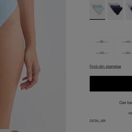
38
40
48
50
Find din størrelse
Gør be
NE
DETALJER