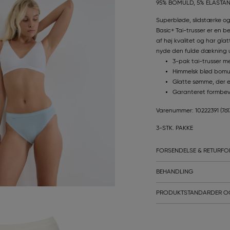
95% BOMULD, 5% ELASTA
Superbløde, slidstærke og 
Basic+ Tai-trusser er en be
af høj kvalitet og har gla
nyde den fulde dækning u
3-pak tai-trusser m
Himmelsk blød bomul
Glatte sømme, der e
Garanteret formbevar
Varenummer: 10222391
(76
3-STK. PAKKE
FORSENDELSE & RETURFO
BEHANDLING
PRODUKTSTANDARDER O