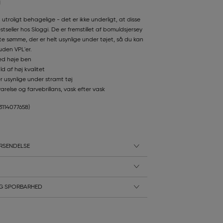
N
utroligt behagelige - det er ikke underligt, at disse
stseller hos Sloggi. De er fremstillet af bomuldsjersey
tte sømme, der er helt usynlige under tøjet, så du kan
den VPL'er.
ed høje ben
d af høj kvalitet
r usynlige under stramt tøj
else og farvebrillans, vask efter vask
13114077658)
RSENDELSE
G SPORBARHED