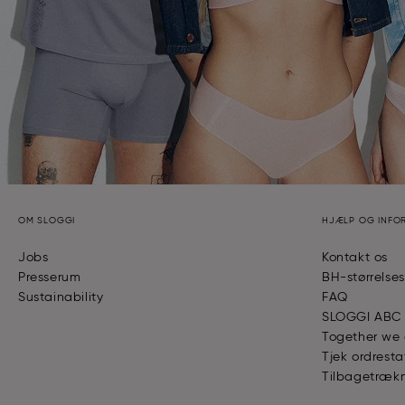
OM SLOGGI
HJÆLP OG INFO
Jobs
Kontakt os
Presserum
BH-størrelse
Sustainability
FAQ
SLOGGI ABC
Together we
Tjek ordresta
Tilbagetrækn