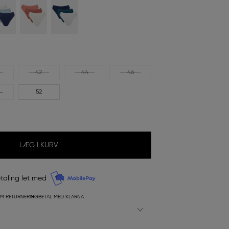
42
44
46
52
LÆG I KURV
taling let med
M RETURNERING
BETAL MED KLARNA