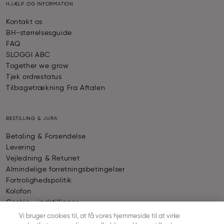
HJÆLP OG INFORMATION
Kontakt os
BH-størrelsesguide
FAQ
SLOGGI ABC
Together we grow
Tjek ordrestatus
Tilbagetrækning Fra Aftalen
BESTILLING & JURA
Betaling & Forsendelse
Levering
Vejledning & Returret
Almindelige forretningsbetingelser
Fortrolighedspolitik
Kolofon
Cookie - indstillinger
Vi bruger cookies til, at få vores hjemmeside til at virke