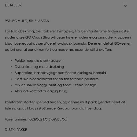
DETALJER
95% BOMULD, 5% ELASTAN
For fuld dækning, der forbliver behagelig fra den første time til den sidste,
sidder disse GO Crush Short-trusser højere i siderne og omslutter kroppen i
blød, bæredygtigt certificeret økologisk bomuld. De er en del af GO-serien
og bringer alround-komfort og moderne, essentiel stil til skuffen.
Pakke med tre short-trusser
Dybe sider og mere dækning
Superblød, bæredygtigt certificeret økologisk bomuld
Elastiske blondekanter for en flatterende pasform
Mix af unikke sloggi-print og tone-i-tone-design
Alround-komfort til daglig brug
Komforten starter lige ved huden, og denne multipack gør det nemt at
føle sig godt tilpas i støttende, åndbar bomuld hver dag.
Varenummer: 10219652
(7613109265763)
3-STK. PAKKE