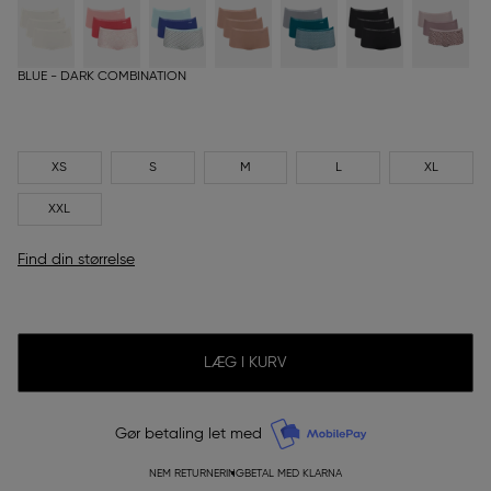
BLUE - DARK COMBINATION
XS
S
M
L
XL
XXL
Find din størrelse
LÆG I KURV
Gør betaling let med
NEM RETURNERING
BETAL MED KLARNA