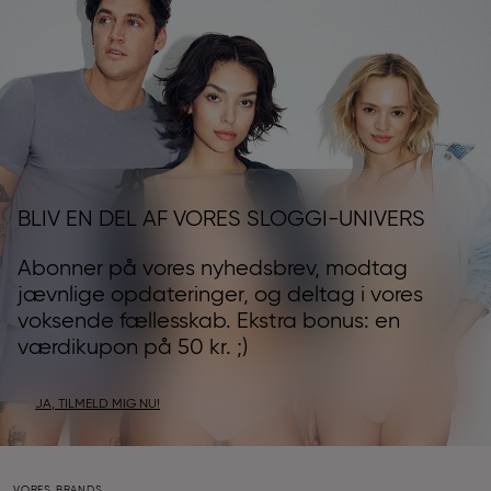
BLIV EN DEL AF VORES SLOGGI-UNIVERS
Abonner på vores nyhedsbrev, modtag
jævnlige opdateringer, og deltag i vores
voksende fællesskab. Ekstra bonus: en
værdikupon på 50 kr. ;)
JA, TILMELD MIG NU!
VORES BRANDS