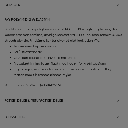
DETALJER
76% POLYAMID, 24% ELASTAN
Smukt møder behageligt med disse ZERO Feel Bliss High Leg trusser, der
kombinerer den sømløse, usynlige komfort fra ZERO Feel med romantisk 360°
stretch blonde. Fri-skårne kanter giver et glat look uden VPL.
Trusser med høj benskæring
360° strækblonde
GRS-certificeret genanvendt materiale
Fri, bølget linning ligger fladt mod huden for krølfri pasform
Ingen bøjler, mærker eller sømme – føles som et ekstra hudlag
Match med tilhørende blonde-styles
Varenummer: 10219695
(7613114112755)
FORSENDELSE & RETURFORSENDELSE
BEHANDLING