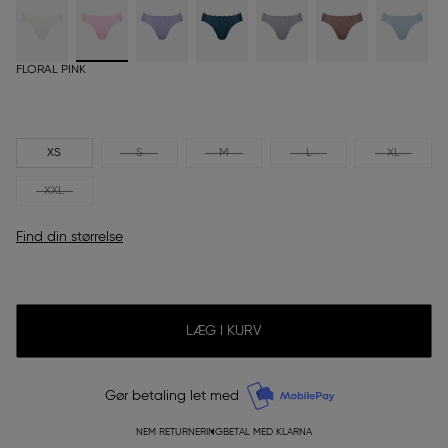
FLORAL PINK
XS
S
M
L
XL
XXL
Find din størrelse
LÆG I KURV
Gør betaling let med
NEM RETURNERING
BETAL MED KLARNA