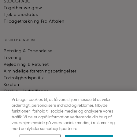
SLOGGI ABC
Together we grow
Tjek ordrestatus
Tilbagetrækning Fra Aftalen
BESTILLING & JURA
Betaling & Forsendelse
Levering
Vejledning & Returret
Almindelige forretningsbetingelser
Fortrolighedspolitik
Kolofon
Cookie - indstillinger
Vi bruger cookies til, at få vores hjemmeside til at virke
ordentligt, personalisere indhold og reklamer, tilbyde
BETALING
funktioner i forhold til sociale medier og analysere vores
traffik. Vi deler også information vedrørende din brug af
vores hjemmeside på vores sociale medier, i reklamer og
© SLOGGI
2026
ALL RIGHTS RESERVED
med analytiske samarbejdspartnere.