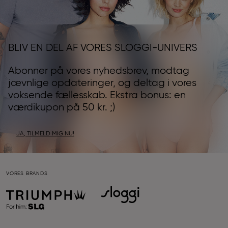
BLIV EN DEL AF VORES SLOGGI-UNIVERS
Abonner på vores nyhedsbrev, modtag
jævnlige opdateringer, og deltag i vores
voksende fællesskab. Ekstra bonus: en
værdikupon på 50 kr. ;)
JA, TILMELD MIG NU!
VORES BRANDS