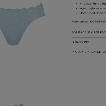
Fri, bølget linning l
Ingen bøjler, mærker
Match med tilhøren
Varenummer: 10219695
(761
FORSENDELSE & RETURFO
BEHANDLING
PRODUKTSTANDARDER O