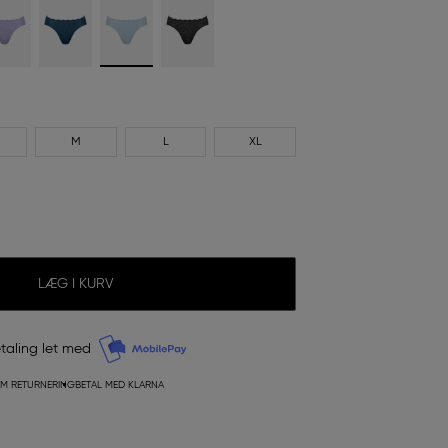
M
L
XL
LÆG I KURV
taling let med
M RETURNERING
BETAL MED KLARNA