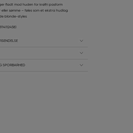
igger fladt mod huden for krølfri pasform
 eller sømme – føles som et ekstra hudlag
de blonde-styles
3114112458)
RSENDELSE
G SPORBARHED