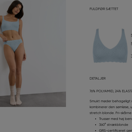
FULDFØR SÆTTET
DETALJER
76% POLYAMID, 24% ELAS
Smukt møder behageligt me
kombinerer den sømløse, u
stretch blonde. Fri-skårne
Trusser med høj be
360° strækblonde
GRS-certificeret g