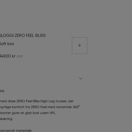
SLOGGI ZERO FEEL BLISS
Soft bra
349,00 kr
TAN
d disse ZERO Feel Bliss High Leg trusser, der
synlige komfort fra ZERO Feel med romantisk 360°
 kanter giver et glat look uden VPL.
nskæring
enanvendt materiale