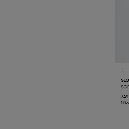
SLO
SOF
349
1 til