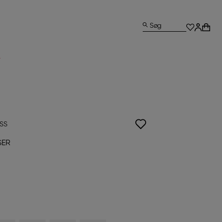
Søg
L
ISS
SER