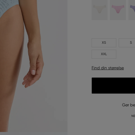
XS
S
XXL
Find din størrelse
Gør be
NE