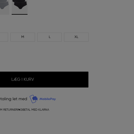
M
L
XL
LÆG I KURV
taling let med
M RETURNERING
BETAL MED KLARNA