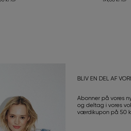
00 kr
199,00 kr
BLIV EN DEL AF VO
Abonner på vores n
og deltag i vores v
værdikupon på 50 kr.