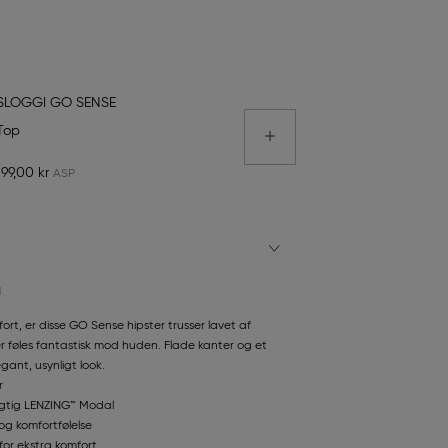
SLOGGI GO SENSE
Top
199,00 kr
N
fort, er disse GO Sense hipster trusser lavet af
 føles fantastisk mod huden. Flade kanter og et
gant, usynligt look.
r
gtig LENZING™ Modal
og komfortfølelse
for ekstra komfort