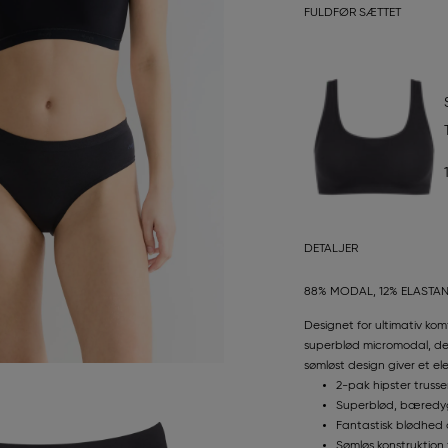
FULDFØR SÆTTET
DETALJER
88% MODAL, 12% ELASTA
Designet for ultimativ kom
superblød micromodal, der
sømløst design giver et ele
2-pak hipster trusse
Superblød, bæredy
Fantastisk blødhed 
Sømløs konstruktion 