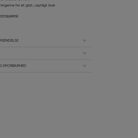
ingerne for et glat, usynligt look
13113869919)
RSENDELSE
G SPORBARHED