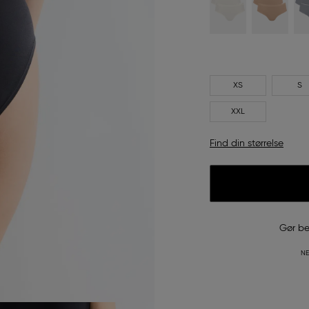
XS
S
XXL
Find din størrelse
Gør be
NE