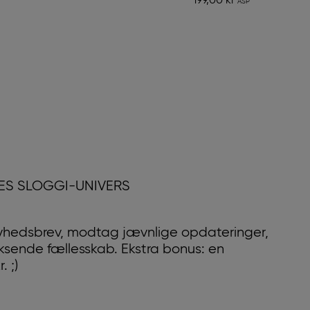
199,00 kr
RES SLOGGI-UNIVERS
yhedsbrev, modtag jævnlige opdateringer,
oksende fællesskab. Ekstra bonus: en
 ;)