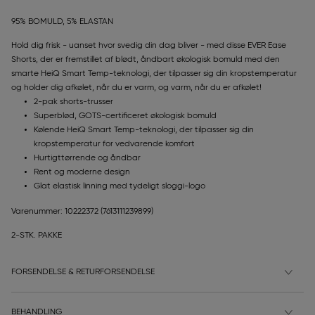
95% BOMULD, 5% ELASTAN
Hold dig frisk - uanset hvor svedig din dag bliver - med disse EVER Ease
Shorts, der er fremstillet af blødt, åndbart økologisk bomuld med den
smarte HeiQ Smart Temp-teknologi, der tilpasser sig din kropstemperatur
og holder dig afkølet, når du er varm, og varm, når du er afkølet!
2-pak shorts-trusser
Superblød, GOTS-certificeret økologisk bomuld
Kølende HeiQ Smart Temp-teknologi, der tilpasser sig din
kropstemperatur for vedvarende komfort
Hurtigttørrende og åndbar
Rent og moderne design
Glat elastisk linning med tydeligt sloggi-logo
Varenummer: 10222372
(7613111239899)
2-STK. PAKKE
FORSENDELSE & RETURFORSENDELSE
BEHANDLING