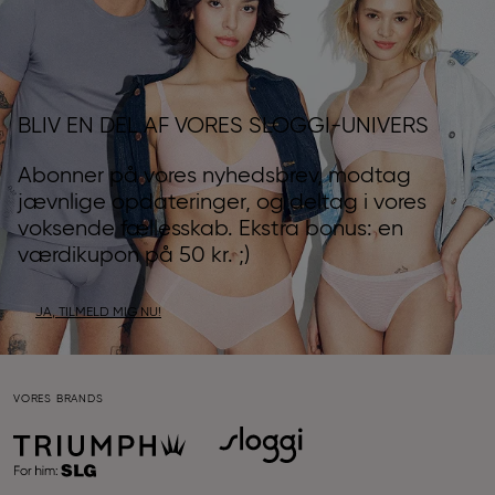
BLIV EN DEL AF VORES SLOGGI-UNIVERS
Abonner på vores nyhedsbrev, modtag
jævnlige opdateringer, og deltag i vores
voksende fællesskab. Ekstra bonus: en
værdikupon på 50 kr. ;)
JA, TILMELD MIG NU!
VORES BRANDS