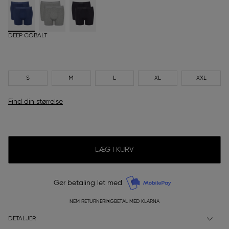
DEEP COBALT
S
M
L
XL
XXL
Find din størrelse
LÆG I KURV
Gør betaling let med
NEM RETURNERING
BETAL MED KLARNA
DETALJER