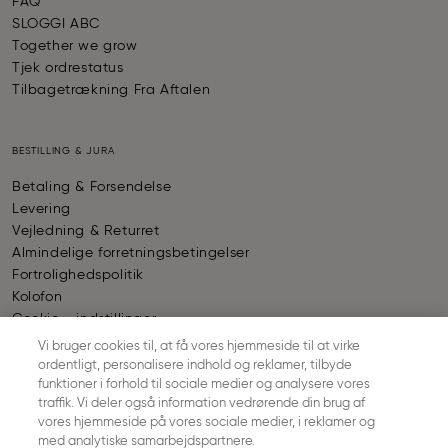
FAQ
SLOGGI ABC
Together we grow
Tjek ordrestatus
Tilbagetrækning Fra Aftalen
BESTILLING & JURA
Betaling & Forsendelse
Levering
Vejledning & Returret
Almindelige forretningsbetingelser
Fortrolighedspolitik
Kolofon
Cookie - indstillinger
Vi bruger cookies til, at få vores hjemmeside til at virke
ordentligt, personalisere indhold og reklamer, tilbyde
BETALING
funktioner i forhold til sociale medier og analysere vores
traffik. Vi deler også information vedrørende din brug af
vores hjemmeside på vores sociale medier, i reklamer og
© SLOGGI
2026
ALL RIGHTS RESERVED
med analytiske samarbejdspartnere.