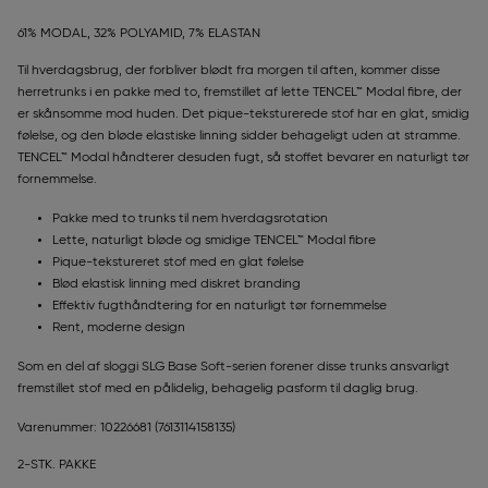
61% MODAL, 32% POLYAMID, 7% ELASTAN
Til hverdagsbrug, der forbliver blødt fra morgen til aften, kommer disse
herretrunks i en pakke med to, fremstillet af lette TENCEL™ Modal fibre, der
er skånsomme mod huden. Det pique-teksturerede stof har en glat, smidig
følelse, og den bløde elastiske linning sidder behageligt uden at stramme.
TENCEL™ Modal håndterer desuden fugt, så stoffet bevarer en naturligt tør
fornemmelse.
Pakke med to trunks til nem hverdagsrotation
Lette, naturligt bløde og smidige TENCEL™ Modal fibre
Pique-tekstureret stof med en glat følelse
Blød elastisk linning med diskret branding
Effektiv fugthåndtering for en naturligt tør fornemmelse
Rent, moderne design
Som en del af sloggi SLG Base Soft-serien forener disse trunks ansvarligt
fremstillet stof med en pålidelig, behagelig pasform til daglig brug.
Varenummer: 10226681
(7613114158135)
2-STK. PAKKE