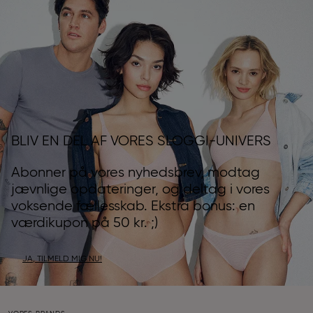
BLIV EN DEL AF VORES SLOGGI-UNIVERS
Abonner på vores nyhedsbrev, modtag
jævnlige opdateringer, og deltag i vores
voksende fællesskab. Ekstra bonus: en
værdikupon på 50 kr. ;)
JA, TILMELD MIG NU!