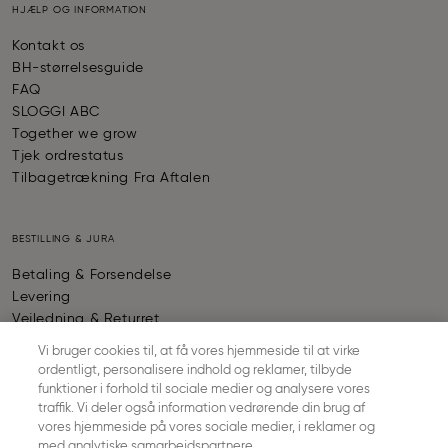
HJÆLP OG INFORMATION
Kontakt os
BH-størrelsesguide
FAQ
SLOGGI ABC
Together we grow
Tjek ordrestatus
Tilbagetrækning Fra Aftalen
BESTILLING & JURA
Betaling & Forsendelse
Levering
Vejledning & Returret
Almindelige forretningsbetingelser
Vi bruger cookies til, at få vores hjemmeside til at virke
Fortrolighedspolitik
ordentligt, personalisere indhold og reklamer, tilbyde
Kolofon
funktioner i forhold til sociale medier og analysere vores
Cookie - indstillinger
traffik. Vi deler også information vedrørende din brug af
vores hjemmeside på vores sociale medier, i reklamer og
med analytiske samarbejdspartnere.