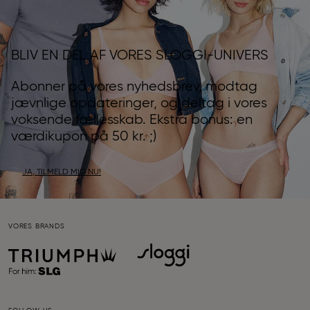
BLIV EN DEL AF VORES SLOGGI-UNIVERS
Abonner på vores nyhedsbrev, modtag
jævnlige opdateringer, og deltag i vores
voksende fællesskab. Ekstra bonus: en
værdikupon på 50 kr. ;)
JA, TILMELD MIG NU!
VORES BRANDS