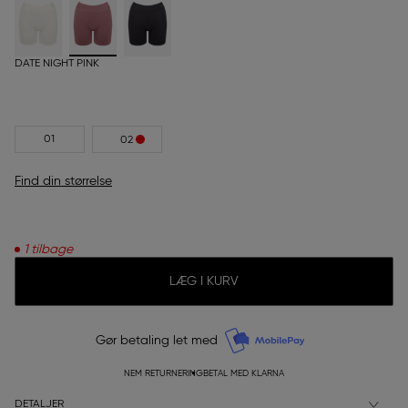
DATE NIGHT PINK
01
02
Find din størrelse
1 tilbage
LÆG I KURV
Gør betaling let med
NEM RETURNERING
BETAL MED KLARNA
DETALJER