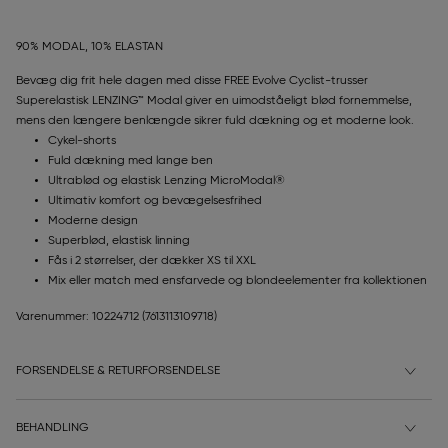
90% MODAL, 10% ELASTAN
Bevæg dig frit hele dagen med disse FREE Evolve Cyclist-trusser
Superelastisk LENZING™ Modal giver en uimodståeligt blød fornemmelse,
mens den længere benlængde sikrer fuld dækning og et moderne look.
Cykel-shorts
Fuld dækning med lange ben
Ultrablød og elastisk Lenzing MicroModal®
Ultimativ komfort og bevægelsesfrihed
Moderne design
Superblød, elastisk linning
Fås i 2 størrelser, der dækker XS til XXL
Mix eller match med ensfarvede og blondeelementer fra kollektionen
Varenummer: 10224712
(7613113109718)
FORSENDELSE & RETURFORSENDELSE
BEHANDLING