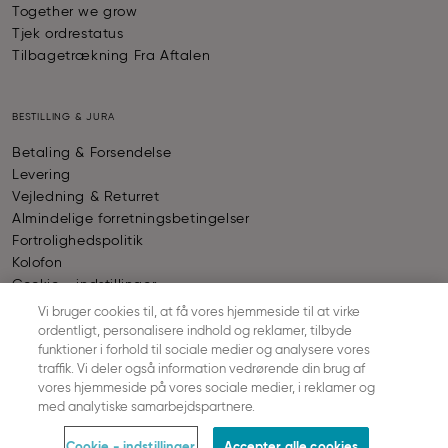
Together we grow
Tjek ordrestatus
Tilbagetrækning Fra Aftalen
BESTILLING & JURA
Betaling & Forsendelse
Levering
Vejledning & Returret
Almindelige forretningsbetingelser
Fortrolighedspolitik
Kolofon
Cookie - indstillinger
Vi bruger cookies til, at få vores hjemmeside til at virke
ordentligt, personalisere indhold og reklamer, tilbyde
BETALING
funktioner i forhold til sociale medier og analysere vores
traffik. Vi deler også information vedrørende din brug af
vores hjemmeside på vores sociale medier, i reklamer og
© SLOGGI
2026
ALL RIGHTS RESERVED
med analytiske samarbejdspartnere.
Cookie - indstillinger
Accepter alle cookies